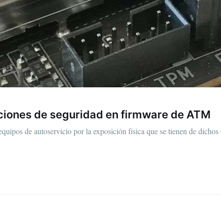
p to date! Get all the latest & greatest posts de
straight to your inbox
Subscr
ciones de seguridad en firmware de ATM
quipos de autoservicio por la exposición física que se tienen de dichos 