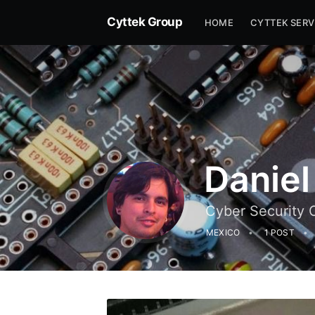
Cyttek Group
HOME
CYTTEK SERV
Danie
Cyber Security 
MEXICO
1 POST
Subs