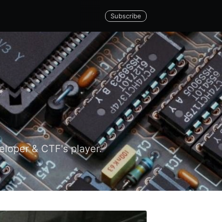
Subscribe
eloper & CTF's player.
Group