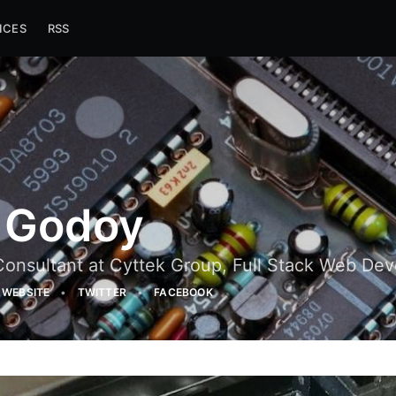
ICES
RSS
l Godoy
Consultant at Cyttek Group, Full Stack Web Dev
WEBSITE
TWITTER
FACEBOOK
cribe to Cyttek 