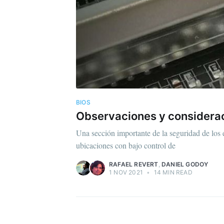
Stay u
BIOS
Observaciones y considera
Una sección importante de la seguridad de los e
ubicaciones con bajo control de
RAFAEL REVERT
,
DANIEL GODOY
1 NOV 2021
•
14 MIN READ