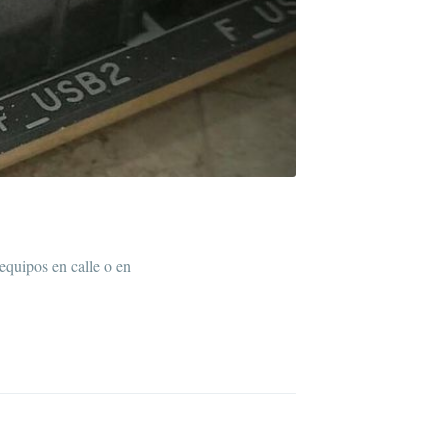
livered
ibe
equipos en calle o en