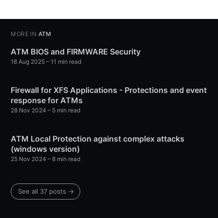
MORE IN
ATM
ATM BIOS and FIRMWARE Security
18 Aug 2025
– 11 min read
Firewall for XFS Applications - Protections and event
response for ATMs
28 Nov 2024
– 5 min read
ATM Local Protection against complex attacks
(windows version)
25 Nov 2024
– 8 min read
See all 37 posts →