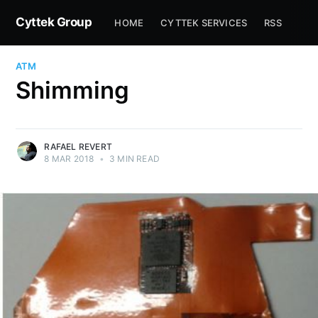
Cyttek Group
HOME
CYTTEK SERVICES
RSS
ATM
Shimming
RAFAEL REVERT
8 MAR 2018
•
3 MIN READ